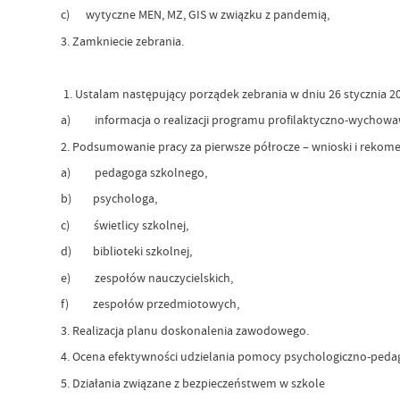
c) wytyczne MEN, MZ, GIS w związku z pandemią,
3. Zamkniecie zebrania.
1. Ustalam następujący porządek zebrania w dniu 26 stycznia 20
a) informacja o realizacji programu profilaktyczno-wychowawc
2. Podsumowanie pracy za pierwsze półrocze – wnioski i rekome
a) pedagoga szkolnego,
b) psychologa,
c) świetlicy szkolnej,
d) biblioteki szkolnej,
e) zespołów nauczycielskich,
f) zespołów przedmiotowych,
3. Realizacja planu doskonalenia zawodowego.
4. Ocena efektywności udzielania pomocy psychologiczno-pedag
5. Działania związane z bezpieczeństwem w szkole