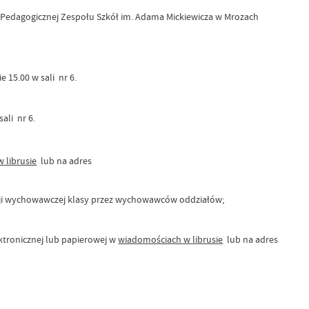
y Pedagogicznej Zespołu Szkół im. Adama Mickiewicza w Mrozach
 15.00 w sali nr 6.
ali nr 6.
 librusie
lub na adres
acji wychowawczej klasy przez wychowawców oddziałów;
ktronicznej lub papierowej w
wiadomościach w librusie
lub na adres