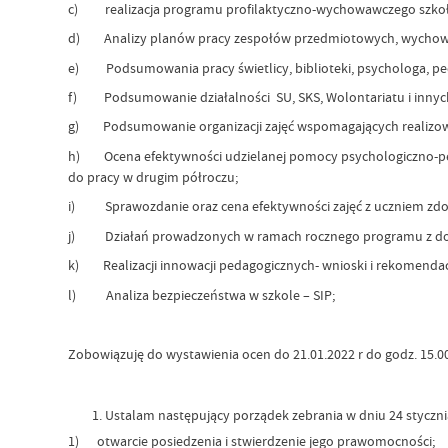
c) realizacja programu profilaktyczno-wychowawczego szkoły,
d) Analizy planów pracy zespołów przedmiotowych, wychowawc
e) Podsumowania pracy świetlicy, biblioteki, psychologa, pe
f) Podsumowanie działalności SU, SKS, Wolontariatu i innych o
g) Podsumowanie organizacji zajęć wspomagających realizowa
h) Ocena efektywności udzielanej pomocy psychologiczno-peda
do pracy w drugim półroczu;
i) Sprawozdanie oraz cena efektywności zajęć z uczniem zdol
j) Działań prowadzonych w ramach rocznego programu z d
k) Realizacji innowacji pedagogicznych- wnioski i rekomendac
l) Analiza bezpieczeństwa w szkole – SIP;
Zobowiązuję do wystawienia ocen do 21.01.2022 r do godz. 15.00 
Ustalam następujący porządek zebrania w dniu 24 stycznia
1) otwarcie posiedzenia i stwierdzenie jego prawomocności;