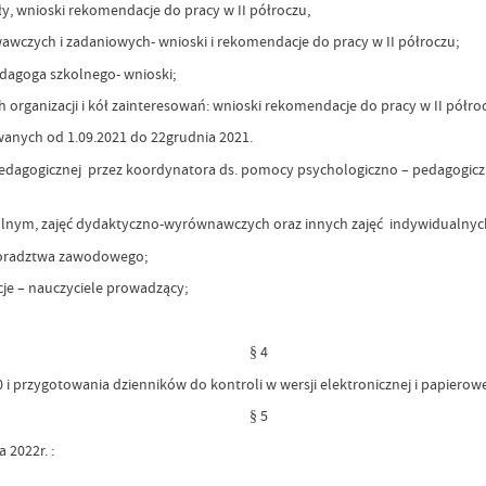
 wnioski rekomendacje do pracy w II półroczu,
zych i zadaniowych- wnioski i rekomendacje do pracy w II półroczu;
dagoga szkolnego- wnioski;
rganizacji i kół zainteresowań: wnioski rekomendacje do pracy w II półro
nych od 1.09.2021 do 22grudnia 2021.
gogicznej przez koordynatora ds. pomocy psychologiczno – pedagogicznej
nym, zajęć dydaktyczno-wyrównawczych oraz innych zajęć indywidualnych 
oradztwa zawodowego;
je – nauczyciele prowadzący;
§ 4
i przygotowania dzienników do kontroli w wersji elektronicznej i papierowe
§ 5
 2022r. :