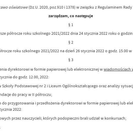
rawo oświatowe
(Dz.U. 2020, poz.910 i 1378) w związku z Regulaminem Rad
zarządzam, co następuje
§ 1
ze półrocze roku szkolnego 2021/2022 dnia 24 stycznia 2022 roku o godzinie
§ 2
ocze roku szkolnego 2021/2022 na dzień 26 stycznia 2022 o godz. 15.00 w s
§ 3
ia dyrektorowi w formie papierowej lub elektronicznej w
wiadomościach w
ycznia do godz. 12.00, 2022:
w Szkoły Podstawowej nr 2 i Liceum Ogólnokształcącego oraz analizy sytu
dacje do pracy w II półroczu;
ch do przygotowania i przedłożenia dyrektorowi w formie papierowej lub ele
tycznia 2022:
ch przez nauczycieli, których podopieczni brali udział w konkursach;
;