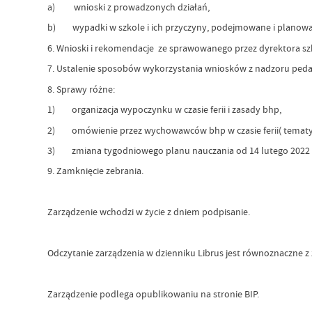
a) wnioski z prowadzonych działań,
b) wypadki w szkole i ich przyczyny, podejmowane i planowane
6. Wnioski i rekomendacje ze sprawowanego przez dyrektora s
7. Ustalenie sposobów wykorzystania wniosków z nadzoru ped
8. Sprawy różne:
1) organizacja wypoczynku w czasie ferii i zasady bhp,
2) omówienie przez wychowawców bhp w czasie ferii( tematy
3) zmiana tygodniowego planu nauczania od 14 lutego 2022 
9. Zamknięcie zebrania.
Zarządzenie wchodzi w życie z dniem podpisanie.
Odczytanie zarządzenia w dzienniku Librus jest równoznaczne z
Zarządzenie podlega opublikowaniu na stronie BIP.