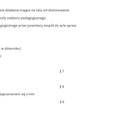
 działania mające na celu ich eliminowanie.
zkoły nadzoru pedagogicznego.
agogicznego przez powołany zespół do w/w spraw.
 w dzienniku)
r.
§ 7
§ 8
 zapoznaniem się z nim.
§ 9