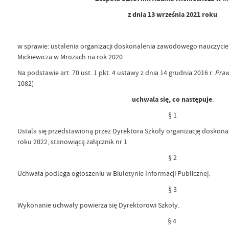
z dnia 13 września 2021 roku
w sprawie: ustalenia organizacji doskonalenia zawodowego nauczycie
Mickiewicza w Mrozach na rok 2020
Na podstawie art. 70 ust. 1 pkt. 4 ustawy z dnia 14 grudnia 2016 r.
Pra
1082)
uchwala się, co następuje
:
§ 1
Ustala się przedstawioną przez Dyrektora Szkoły organizację doskon
roku 2022, stanowiącą załącznik nr 1
§ 2
Uchwała podlega ogłoszeniu w Biuletynie Informacji Publicznej.
§ 3
Wykonanie uchwały powierza się Dyrektorowi Szkoły.
§ 4